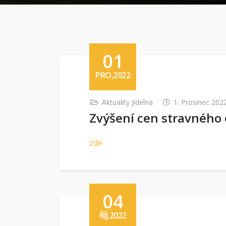
01
PRO,2022
Aktuality Jídelna
1. Prosinec 202
Zvýšení cen stravného 
zde
04
ŘÍJ,2022