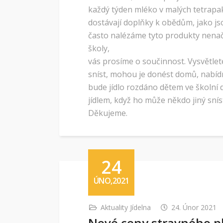
každý týden mléko v malých tetrapa
dostávají doplňky k obědům, jako js
často nalézáme tyto produkty nenač
školy,
vás prosíme o součinnost. Vysvětle
sníst, mohou je donést domů, nabídn
bude jídlo rozdáno dětem ve školní d
jídlem, když ho může někdo jiný snís
Děkujeme.
24
ÚNO,2021
Aktuality Jídelna
24. Únor 2021
Nové ceny stravného pl