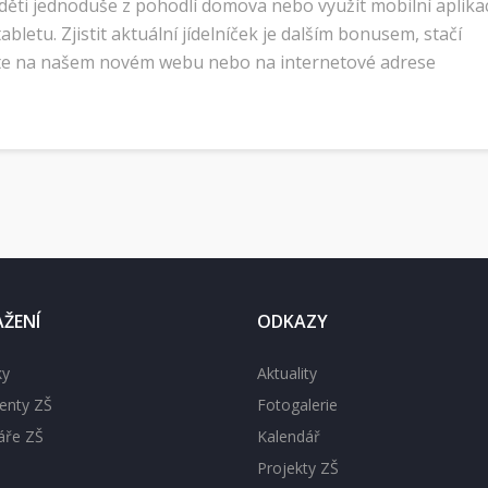
děti jednoduše z pohodlí domova nebo využít mobilní aplika
bletu. Zjistit aktuální jídelníček je dalším bonusem, stačí
ete na našem novém webu nebo na internetové adrese
AŽENÍ
ODKAZY
ky
Aktuality
nty ZŠ
Fotogalerie
áře ZŠ
Kalendář
Projekty ZŠ