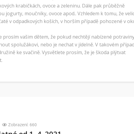
kových krabičkách, ovoce a zeleninu. Dále pak průběžně
ou jogurty, moučníky, ovoce apod.. Vzhledem k tomu, že veli
até v odpadkových koších, v horším případě pohozené v oko
te prosím vašim dětem, že pokud nechtějí nabízené potravin
out spolužákovi, nebo je nechat v jídelně. V takovém přípa
ružině ke svačině. Vysvětlete prosím, že je škoda plýtvat
t.
Zobrazení: 660
atné od 1. 4. 2021