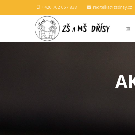
+420 702 057 838
reditelka@zsdrisy.cz
A