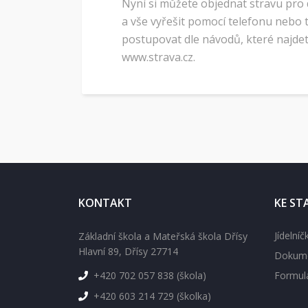
Nyní si můžete objednat stravu pro 
a vše vyřešit pomocí telefonu nebo ta
postupovat dle návodů, které najd
www.strava.cz.
KONTAKT
KE ST
Jídelníč
Základní škola a Mateřská škola Dřísy
Hlavní 89, Dřísy 27714
Dokume
+420 702 057 838 (škola)
Formul
+420 603 214 729 (školka)