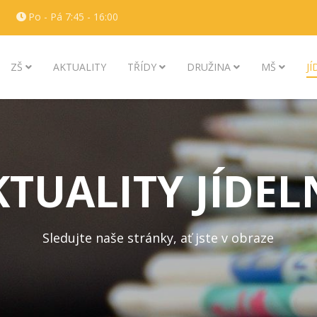
Po - Pá 7:45 - 16:00
ZŠ
AKTUALITY
TŘÍDY
DRUŽINA
MŠ
J
KTUALITY JÍDEL
Sledujte naše stránky, ať jste v obraze