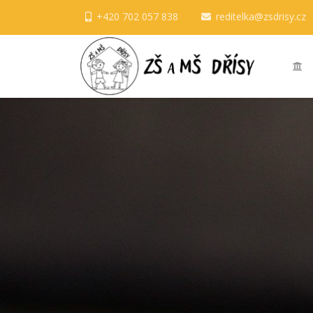
+420 702 057 838
reditelka@zsdrisy.cz