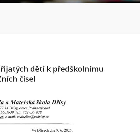
řijatých dětí k předškolnímu
čních čísel