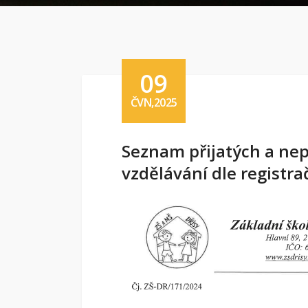
09
ČVN,2025
Seznam přijatých a nep
vzdělávání dle registra