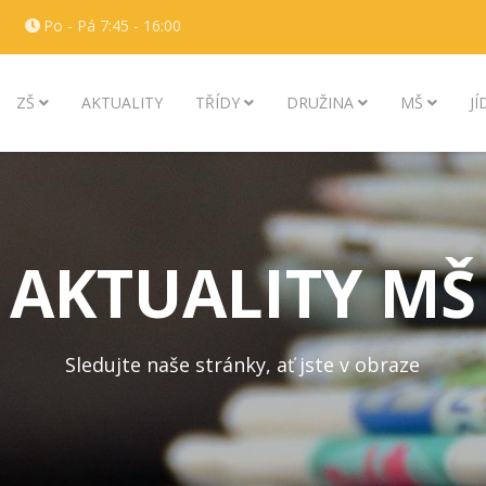
Po - Pá 7:45 - 16:00
ZŠ
AKTUALITY
TŘÍDY
DRUŽINA
MŠ
J
AKTUALITY MŠ
Sledujte naše stránky, ať jste v obraze