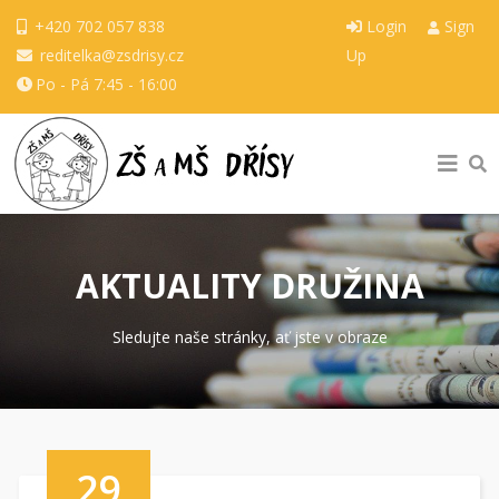
+420 702 057 838
Login
Sign
reditelka@zsdrisy.cz
Up
Po - Pá 7:45 - 16:00
AKTUALITY DRUŽINA
Sledujte naše stránky, ať jste v obraze
29