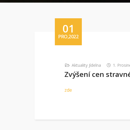
01
PRO,2022
Aktuality Jídelna
1. Prosi
Zvýšení cen stravn
zde