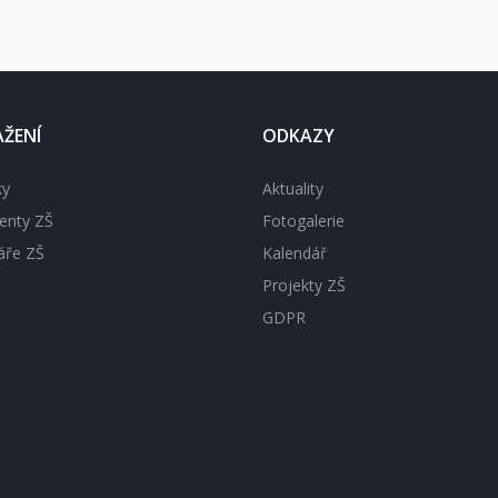
AŽENÍ
ODKAZY
ky
Aktuality
nty ZŠ
Fotogalerie
áře ZŠ
Kalendář
Projekty ZŠ
GDPR