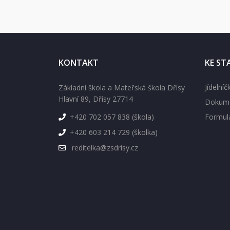
KONTAKT
KE ST
Jídelníč
Základní škola a Mateřská škola Dřísy
Hlavní 89, Dřísy 27714
Dokume
+420 702 057 838 (škola)
Formul
+420 603 214 729 (školka)
reditelka@zsdrisy.cz