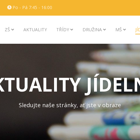
Po - Pá 7:45 - 16:00
ZŠ
AKTUALITY
TŘÍDY
DRUŽINA
MŠ
J
KTUALITY JÍDEL
Sledujte naše stránky, ať jste v obraze