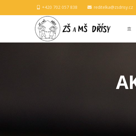
+420 702 057 838
reditelka@zsdrisy.cz
A